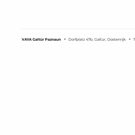
VAYA Galtür Paznaun
Dorfplatz 47b
Galtür
Oostenrijk
VAYA Galtür Paznaun