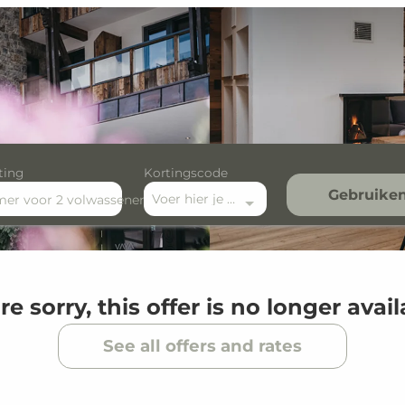
ting
Kortingscode
Gebruike
Voer hier je kortingscode in
mer
voor
2 volwassenen
e sorry, this offer is no longer avai
See all offers and rates