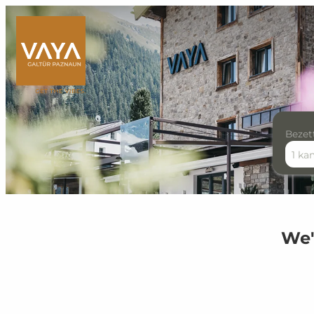
Bezet
1 ka
Offer Details
We'r