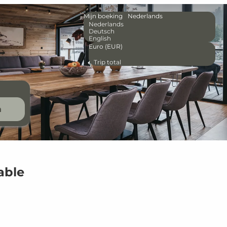
Mijn boeking
Nederlands
Nederlands
Deutsch
English
Euro (EUR)
Trip total
n
lable